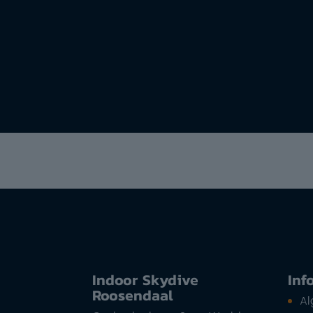
Indoor Skydive
Inf
Roosendaal
A