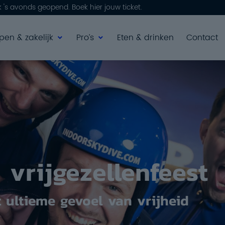
's avonds geopend. Boek hier jouw ticket.
pen & zakelijk
Pro’s
Eten & drinken
Contact
Lessen & cursussen
Coaching
Get Your Wings Night
Events
 vrijgezellenfeest
t ultieme gevoel van vrijheid