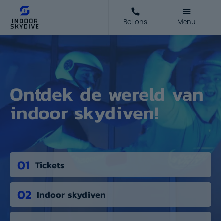
Bel ons
Menu
Ontdek de wereld van
indoor skydiven!
01
Tickets
02
Indoor skydiven