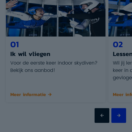
01
02
Ik wil vliegen
Lesse
Voor de eerste keer indoor skydiven?
Wil jij l
Bekijk ons aanbod!
keer in
gevlog
Meer informatie
Meer inf