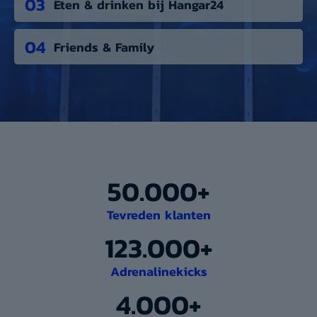
03
Eten & drinken bij Hangar24
04
Friends & Family
50.000+
Tevreden klanten
123.000+
Adrenalinekicks
4.000+