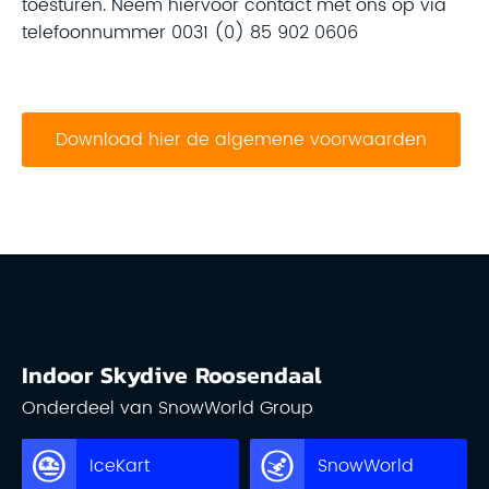
toesturen. Neem hiervoor contact met ons op via
telefoonnummer 0031 (0) 85 902 0606
Download hier de algemene voorwaarden
Indoor Skydive Roosendaal
Onderdeel van SnowWorld Group
IceKart
SnowWorld