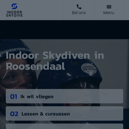
Bel ons
Menu
Indoor Skydiven in
Roosendaal
01
Ik wil vliegen
02
Lessen & cursussen