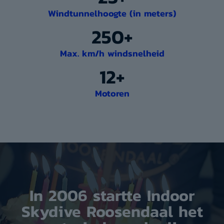
Windtunnelhoogte (in meters)
250+
Max. km/h windsnelheid
12+
Motoren
In 2006 startte Indoor
Skydive Roosendaal het