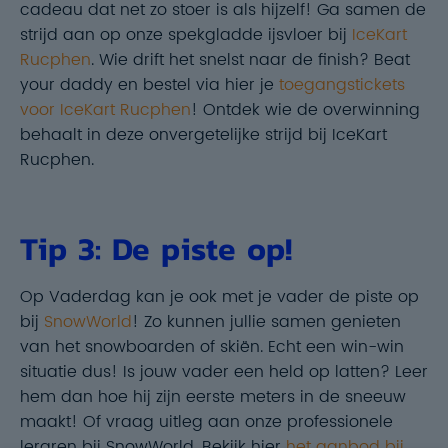
cadeau dat net zo stoer is als hijzelf! Ga samen de
strijd aan op onze spekgladde ijsvloer bij
IceKart
Rucphen
. Wie drift het snelst naar de finish? Beat
your daddy en bestel via hier je
toegangstickets
voor IceKart Rucphen
! Ontdek wie de overwinning
behaalt in deze onvergetelijke strijd bij IceKart
Rucphen.
Tip 3: De piste op!
Op Vaderdag kan je ook met je vader de piste op
bij
SnowWorld
! Zo kunnen jullie samen genieten
van het snowboarden of skiën. Echt een win-win
situatie dus! Is jouw vader een held op latten? Leer
hem dan hoe hij zijn eerste meters in de sneeuw
maakt! Of vraag uitleg aan onze professionele
leraren bij SnowWorld. Bekijk hier
het aanbod bij